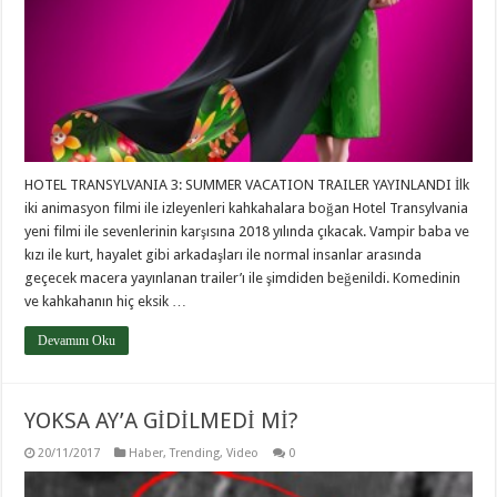
HOTEL TRANSYLVANIA 3: SUMMER VACATION TRAILER YAYINLANDI İlk
iki animasyon filmi ile izleyenleri kahkahalara boğan Hotel Transylvania
yeni filmi ile sevenlerinin karşısına 2018 yılında çıkacak. Vampir baba ve
kızı ile kurt, hayalet gibi arkadaşları ile normal insanlar arasında
geçecek macera yayınlanan trailer’ı ile şimdiden beğenildi. Komedinin
ve kahkahanın hiç eksik …
Devamını Oku
YOKSA AY’A GİDİLMEDİ Mİ?
20/11/2017
Haber
,
Trending
,
Video
0