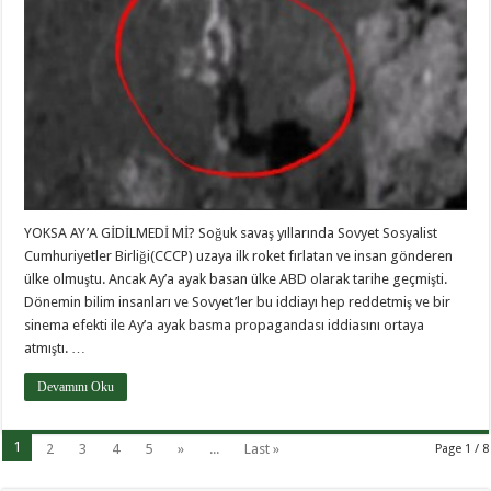
YOKSA AY’A GİDİLMEDİ Mİ? Soğuk savaş yıllarında Sovyet Sosyalist
Cumhuriyetler Birliği(CCCP) uzaya ilk roket fırlatan ve insan gönderen
ülke olmuştu. Ancak Ay’a ayak basan ülke ABD olarak tarihe geçmişti.
Dönemin bilim insanları ve Sovyet’ler bu iddiayı hep reddetmiş ve bir
sinema efekti ile Ay’a ayak basma propagandası iddiasını ortaya
atmıştı. …
Devamını Oku
1
2
3
4
5
»
...
Last »
Page 1 / 8