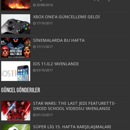
20/08/2016
XBOX ONE’A GÜNCELLEME GELDİ
17/10/2017
SİNEMALARDA BU HAFTA
17/11/2017
IOS 11.0.2 YAYINLANDI
03/10/2017
Güncel Gönderiler
STAR WARS: THE LAST JEDI FEATURETTE-
DROID SCHOOL VİDEOSU YAYINLANDI
07/12/2017
SÜPER LİG 15. HAFTA KARŞILAŞMALARI