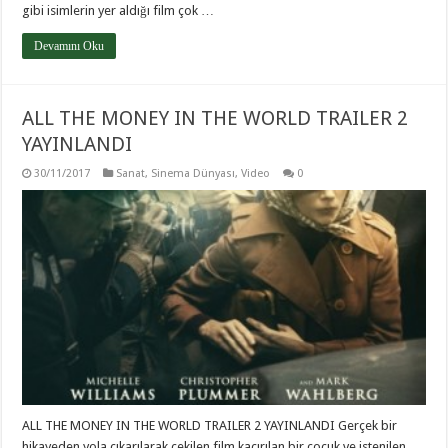
gibi isimlerin yer aldığı film çok …
Devamını Oku
ALL THE MONEY IN THE WORLD TRAILER 2
YAYINLANDI
30/11/2017
Sanat
,
Sinema Dünyası
,
Video
0
ALL THE MONEY IN THE WORLD TRAILER 2 YAYINLANDI Gerçek bir
hikayeden yola çıkarılarak çekilen film kaçırılan bir çocuk ve istenilen