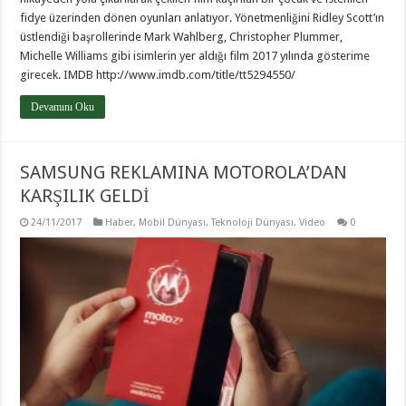
fidye üzerinden dönen oyunları anlatıyor. Yönetmenliğini Ridley Scott’ın
üstlendiği başrollerinde Mark Wahlberg, Christopher Plummer,
Michelle Williams gibi isimlerin yer aldığı film 2017 yılında gösterime
girecek. IMDB http://www.imdb.com/title/tt5294550/
Devamını Oku
SAMSUNG REKLAMINA MOTOROLA’DAN
KARŞILIK GELDİ
24/11/2017
Haber
,
Mobil Dünyası
,
Teknoloji Dünyası
,
Video
0