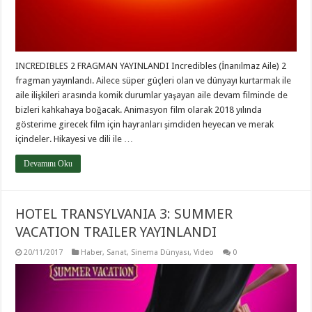
INCREDIBLES 2 FRAGMAN YAYINLANDI Incredibles (İnanılmaz Aile) 2
fragman yayınlandı. Ailece süper güçleri olan ve dünyayı kurtarmak ile
aile ilişkileri arasında komik durumlar yaşayan aile devam filminde de
bizleri kahkahaya boğacak. Animasyon film olarak 2018 yılında
gösterime girecek film için hayranları şimdiden heyecan ve merak
içindeler. Hikayesi ve dili ile …
Devamını Oku
HOTEL TRANSYLVANIA 3: SUMMER
VACATION TRAILER YAYINLANDI
20/11/2017
Haber
,
Sanat
,
Sinema Dünyası
,
Video
0