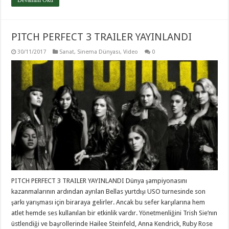
Devamını Oku
PITCH PERFECT 3 TRAILER YAYINLANDI
30/11/2017
Sanat
,
Sinema Dünyası
,
Video
0
PITCH PERFECT 3 TRAILER YAYINLANDI Dünya şampiyonasını
kazanmalarının ardından ayrılan Bellas yurtdışı USO turnesinde son
şarkı yarışması için biraraya gelirler. Ancak bu sefer karşılarına hem
atlet hemde ses kullanılan bir etkinlik vardır. Yönetmenliğini Trish Sie’nın
üstlendiği ve başrollerinde Hailee Steinfeld, Anna Kendrick, Ruby Rose