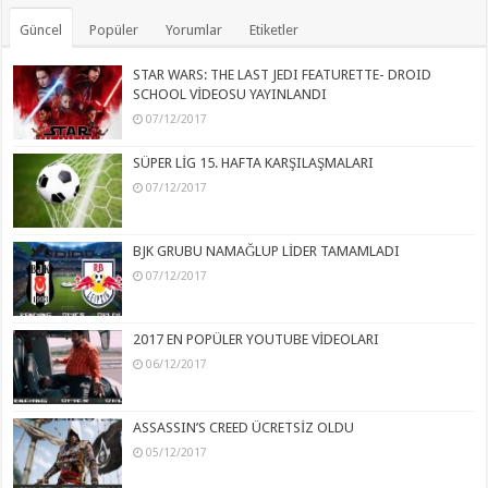
Güncel
Popüler
Yorumlar
Etiketler
STAR WARS: THE LAST JEDI FEATURETTE- DROID
SCHOOL VİDEOSU YAYINLANDI
07/12/2017
SÜPER LİG 15. HAFTA KARŞILAŞMALARI
07/12/2017
BJK GRUBU NAMAĞLUP LİDER TAMAMLADI
07/12/2017
2017 EN POPÜLER YOUTUBE VİDEOLARI
06/12/2017
ASSASSIN’S CREED ÜCRETSİZ OLDU
05/12/2017