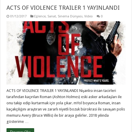
ACTS OF VIOLENCE TRAILER 1 YAYINLANDI
01/12/2017
Eğlence
,
Sanat
,
Sinema Dünyası
,
Video
0
ACTS OF VIOLENCE TRAILER 1 YAYINLANDI Nişanlısı insan tacirleri
tarafından kaçırılan Roman (Ashton Holmes) eski asker arkadaşları ile
onu takip edip kurtarmak için yola çıkar. mYol boyunca Roman, insan
kaçakçılığını araştıran ve zararlı niyetli bozuk bürokrasi ile savaşan polis
memuru Avery (Bruce Willis) ile bir araya gelirler. 2018 yılında
gösterime …