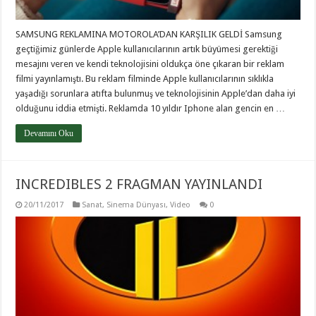
SAMSUNG REKLAMINA MOTOROLA’DAN KARŞILIK GELDİ Samsung
geçtiğimiz günlerde Apple kullanıcılarının artık büyümesi gerektiği
mesajını veren ve kendi teknolojisini oldukça öne çıkaran bir reklam
filmi yayınlamıştı. Bu reklam filminde Apple kullanıcılarının sıklıkla
yaşadığı sorunlara atıfta bulunmuş ve teknolojisinin Apple’dan daha iyi
olduğunu iddia etmişti. Reklamda 10 yıldır Iphone alan gencin en …
Devamını Oku
INCREDIBLES 2 FRAGMAN YAYINLANDI
20/11/2017
Sanat
,
Sinema Dünyası
,
Video
0