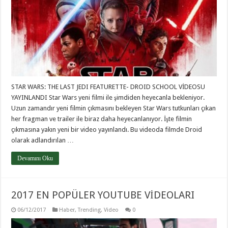
STAR WARS: THE LAST JEDI FEATURETTE- DROID SCHOOL VİDEOSU
YAYINLANDI Star Wars yeni filmi ile şimdiden heyecanla bekleniyor.
Uzun zamandır yeni filmin çıkmasını bekleyen Star Wars tutkunları çıkan
her fragman ve trailer ile biraz daha heyecanlanıyor. İşte filmin
çıkmasına yakın yeni bir video yayınlandı. Bu videoda filmde Droid
olarak adlandırılan …
Devamını Oku
2017 EN POPÜLER YOUTUBE VİDEOLARI
06/12/2017
Haber
,
Trending
,
Video
0