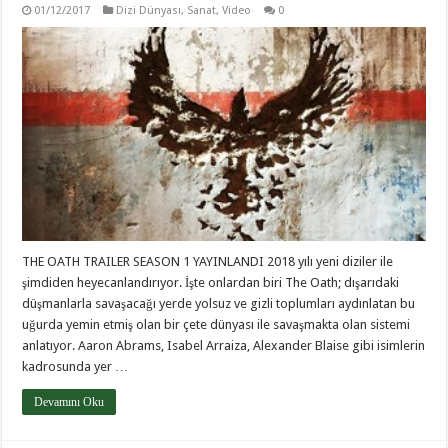
01/12/2017
Dizi Dünyası
,
Sanat
,
Video
0
THE OATH TRAILER SEASON 1 YAYINLANDI 2018 yılı yeni diziler ile
şimdiden heyecanlandırıyor. İşte onlardan biri The Oath; dışarıdaki
düşmanlarla savaşacağı yerde yolsuz ve gizli toplumları aydınlatan bu
uğurda yemin etmiş olan bir çete dünyası ile savaşmakta olan sistemi
anlatıyor. Aaron Abrams, Isabel Arraiza, Alexander Blaise gibi isimlerin
kadrosunda yer …
Devamını Oku