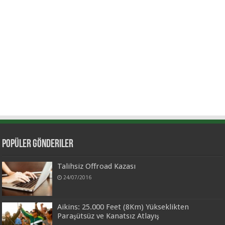
Popüler Gönderiler
Talihsiz Offroad Kazası
24/07/2016
Aikins: 25.000 Feet (8Km) Yükseklikten
Paraşütsüz ve Kanatsız Atlayış