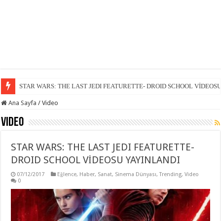
STAR WARS: THE LAST JEDI FEATURETTE- DROID SCHOOL VİDEOS
SÜPER LİG 15. HAFTA KARŞILAŞMALARI
Ana Sayfa
/
Video
Video
STAR WARS: THE LAST JEDI FEATURETTE-
DROID SCHOOL VİDEOSU YAYINLANDI
07/12/2017
Eğlence
,
Haber
,
Sanat
,
Sinema Dünyası
,
Trending
,
Video
0