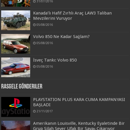
31/07/2016
Kanada’lı Hafif Zırhlı Araç LAW3 Taliban
Mevzilerini Vuruyor
05/08/2016
Volvo 850 Ne Kadar Sağlam?
05/08/2016
İsveç Tankı: Volvo 850
05/08/2016
Rasgele Gönderiler
PLAYSTATION PLUS KARA CUMA KAMPANYASI
BAŞLADI
21/11/2017
Amerikanın Louisville, Kentucky Eyaletinde Bir
Grup Silah Sever Ufak Bir Savaş Çıkarıyor