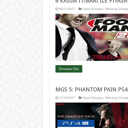
6 KASIM İTİBARİ İLE PİYAS
06/11/2017
Oyun Dünyası
,
Teknoloji Dünya
Devamını Oku
MGS 5: PHANTOM PAIN PS4
31/10/2017
Oyun Dünyası
,
Teknoloji Dünya