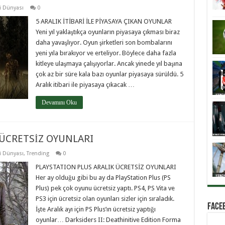
i Dünyası
0
5 ARALIK İTİBARİ İLE PİYASAYA ÇIKAN OYUNLAR
Yeni yıl yaklaştıkça oyunların piyasaya çıkması biraz
daha yavaşlıyor. Oyun şirketleri son bombalarını
yeni yıla bırakıyor ve erteliyor. Böylece daha fazla
kitleye ulaşmaya çalışıyorlar. Ancak yinede yıl başına
çok az bir süre kala bazı oyunlar piyasaya sürüldü. 5
Aralık itibari ile piyasaya çıkacak …
Devamını Oku
 ÜCRETSİZ OYUNLARI
i Dünyası
,
Trending
0
PLAYSTATION PLUS ARALIK ÜCRETSİZ OYUNLARI
Her ay olduğu gibi bu ay da PlayStation Plus (PS
Plus) pek çok oyunu ücretsiz yaptı. PS4, PS Vita ve
PS3 için ücretsiz olan oyunları sizler için sıraladık.
Faceb
İşte Aralık ayı için PS Plus’ın ücretsiz yaptığı
oyunlar… Darksiders II: Deathinitive Edition Forma