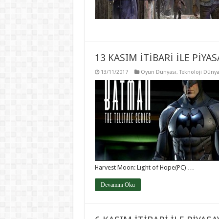
13 KASIM İTİBARİ İLE PİYA
13/11/2017
Oyun Dünyası
,
Teknoloji Dünya
Harvest Moon: Light of Hope(PC) …
Devamını Oku