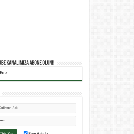
be Kanalımıza Abone Olun!!
Beni Hatırla