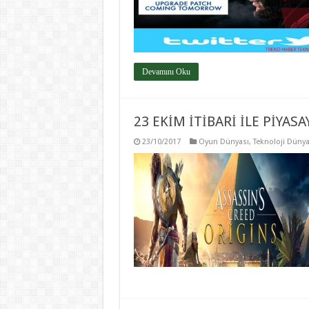
Devamını Oku
23 EKİM İTİBARİ İLE PİYAS
23/10/2017
Oyun Dünyası
,
Teknoloji Dünya