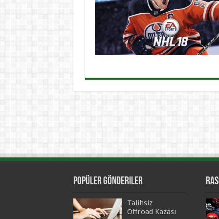
Popüler Gönderiler
Ras
Talihsiz
Offroad Kazası