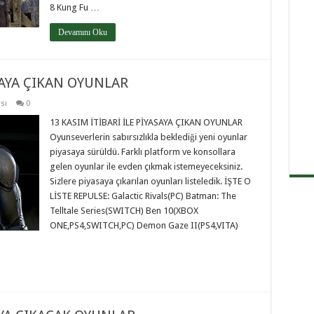
8 Kung Fu …
Devamını Oku
SAYA ÇIKAN OYUNLAR
sı
0
13 KASIM İTİBARİ İLE PİYASAYA ÇIKAN OYUNLAR
Oyunseverlerin sabırsızlıkla beklediği yeni oyunlar
piyasaya sürüldü. Farklı platform ve konsollara
gelen oyunlar ile evden çıkmak istemeyeceksiniz.
Sizlere piyasaya çıkarılan oyunları listeledik. İŞTE O
LİSTE REPULSE: Galactic Rivals(PC) Batman: The
Telltale Series(SWITCH) Ben 10(XBOX
ONE,PS4,SWITCH,PC) Demon Gaze II(PS4,VITA)