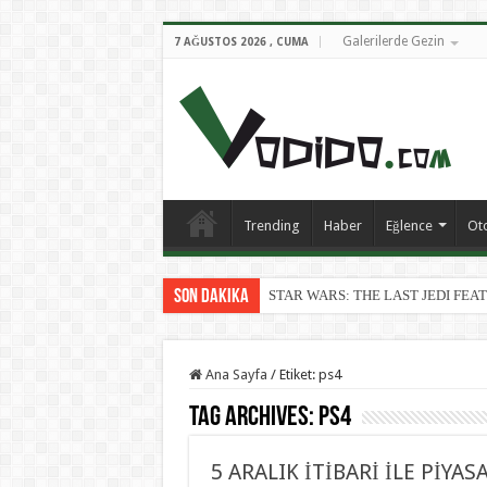
Galerilerde Gezin
7 AĞUSTOS 2026 , CUMA
Trending
Haber
Eğlence
Ot
Son Dakika
STAR WARS: THE LAST JEDI FE
Ana Sayfa
/
Etiket: ps4
Tag Archives:
ps4
5 ARALIK İTİBARİ İLE PİYA