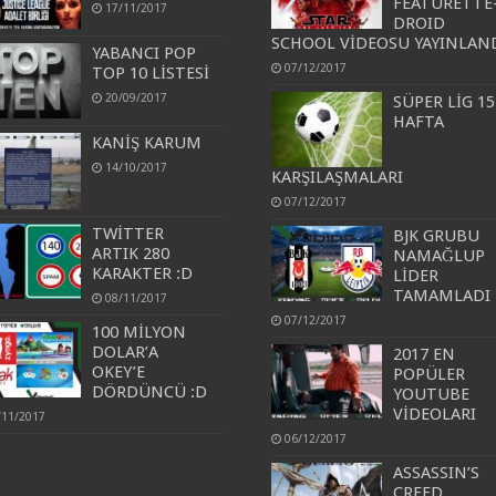
FEATURETTE
17/11/2017
DROID
SCHOOL VİDEOSU YAYINLAN
YABANCI POP
07/12/2017
TOP 10 LİSTESİ
20/09/2017
SÜPER LİG 15
HAFTA
KANİŞ KARUM
14/10/2017
KARŞILAŞMALARI
07/12/2017
TWİTTER
BJK GRUBU
ARTIK 280
NAMAĞLUP
KARAKTER :D
LİDER
TAMAMLADI
08/11/2017
07/12/2017
100 MİLYON
DOLAR’A
2017 EN
OKEY’E
POPÜLER
DÖRDÜNCÜ :D
YOUTUBE
VİDEOLARI
/11/2017
06/12/2017
ASSASSIN’S
CREED