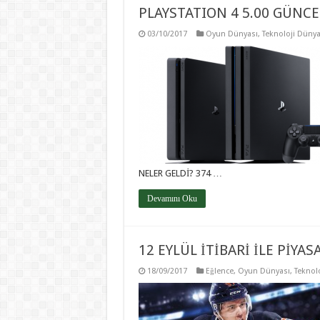
PLAYSTATION 4 5.00 GÜNC
03/10/2017
Oyun Dünyası
,
Teknoloji Dünya
NELER GELDİ? 374 …
Devamını Oku
12 EYLÜL İTİBARİ İLE PİYA
18/09/2017
Eğlence
,
Oyun Dünyası
,
Teknol