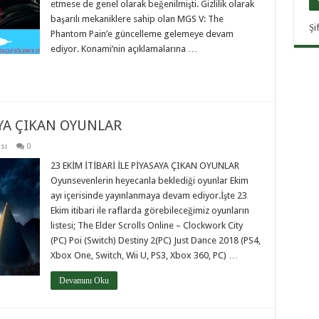
etmese de genel olarak beğenilmişti. Gizlilik olarak
başarılı mekaniklere sahip olan MGS V: The
Şi
Phantom Pain’e güncelleme gelemeye devam
ediyor. Konami’nin açıklamalarına …
AYA ÇIKAN OYUNLAR
sı
0
23 EKİM İTİBARİ İLE PİYASAYA ÇIKAN OYUNLAR
Oyunsevenlerin heyecanla beklediği oyunlar Ekim
ayı içerisinde yayınlanmaya devam ediyor.İşte 23
Ekim itibari ile raflarda görebileceğimiz oyunların
listesi; The Elder Scrolls Online – Clockwork City
(PC) Poi (Switch) Destiny 2(PC) Just Dance 2018 (PS4,
Xbox One, Switch, Wii U, PS3, Xbox 360, PC) …
Devamını Oku