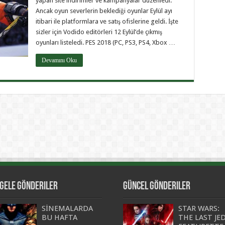
yapan site indirimler ve kampanyalar düzenledi.
Ancak oyun severlerin beklediği oyunlar Eylül ayı
itibari ile platformlara ve satış ofislerine geldi. İşte
sizler için Vodido editörleri 12 Eylül’de çıkmış
oyunları listeledi. PES 2018 (PC, PS3, PS4, Xbox …
Devamını Oku
gele Gönderiler
Güncel Gönderiler
SİNEMALARDA
STAR WARS:
BU HAFTA
THE LAST JED