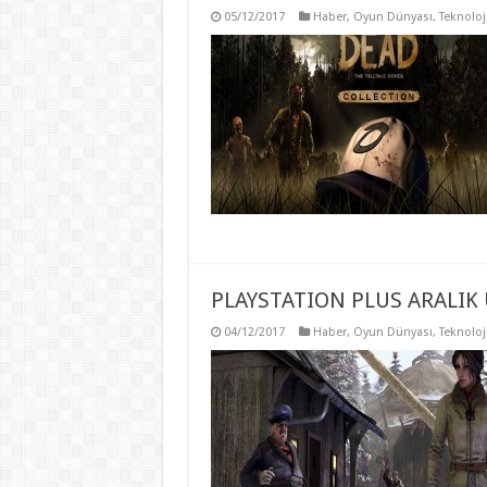
05/12/2017
Haber
,
Oyun Dünyası
,
Teknoloj
PLAYSTATION PLUS ARALIK
04/12/2017
Haber
,
Oyun Dünyası
,
Teknoloj