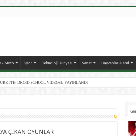
o / Moto
Spor
Teknoloji Dünyası
Sanat
Hayvanlar Alemi
ATURETTE- DROID SCHOOL VİDEOSU YAYINLANDI
Gün
SAYA ÇIKAN OYUNLAR