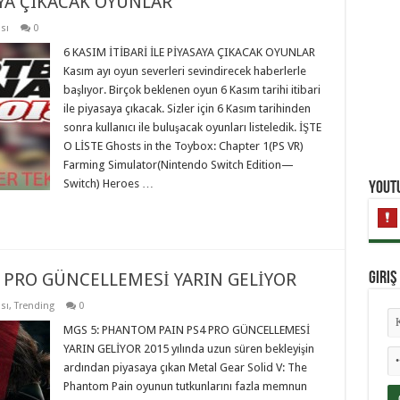
AYA ÇIKACAK OYUNLAR
sı
0
6 KASIM İTİBARİ İLE PİYASAYA ÇIKACAK OYUNLAR
Kasım ayı oyun severleri sevindirecek haberlerle
başlıyor. Birçok beklenen oyun 6 Kasım tarihi itibari
ile piyasaya çıkacak. Sizler için 6 Kasım tarihinden
sonra kullanıcı ile buluşacak oyunları listeledik. İŞTE
O LİSTE Ghosts in the Toybox: Chapter 1(PS VR)
Farming Simulator(Nintendo Switch Edition—
Switch) Heroes …
YouTu
 PRO GÜNCELLEMESİ YARIN GELİYOR
Giriş
sı
,
Trending
0
MGS 5: PHANTOM PAIN PS4 PRO GÜNCELLEMESİ
YARIN GELİYOR 2015 yılında uzun süren bekleyişin
ardından piyasaya çıkan Metal Gear Solid V: The
Phantom Pain oyunun tutkunlarını fazla memnun