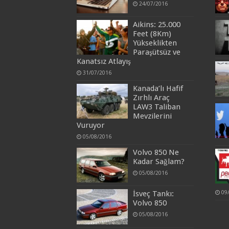
24/07/2016
Aikins: 25.000
Feet (8Km)
Yükseklikten
Paraşütsüz ve
Kanatsız Atlayış
31/07/2016
Kanada’lı Hafif
Zırhlı Araç
LAW3 Taliban
Mevzilerini
Vuruyor
05/08/2016
Volvo 850 Ne
Kadar Sağlam?
05/08/2016
09
İsveç Tankı:
Volvo 850
05/08/2016