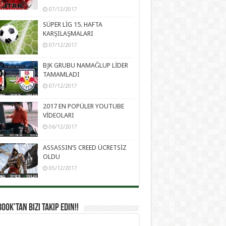
07/12/2017
SÜPER LİG 15. HAFTA
KARŞILAŞMALARI
07/12/2017
BJK GRUBU NAMAĞLUP LİDER
TAMAMLADI
07/12/2017
2017 EN POPÜLER YOUTUBE
VİDEOLARI
06/12/2017
ASSASSIN’S CREED ÜCRETSİZ
OLDU
05/12/2017
ook’tan Bizi Takip Edin!!