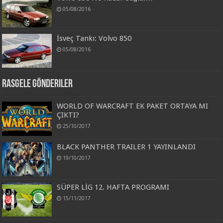
05/08/2016
İsveç Tankı: Volvo 850
05/08/2016
Rasgele Gönderiler
WORLD OF WARCRAFT EK PAKET ORTAYA MI
ÇIKTI?
25/10/2017
BLACK PANTHER TRAILER 1 YAYINLANDI
19/10/2017
SÜPER LİG 12. HAFTA PROGRAMI
15/11/2017