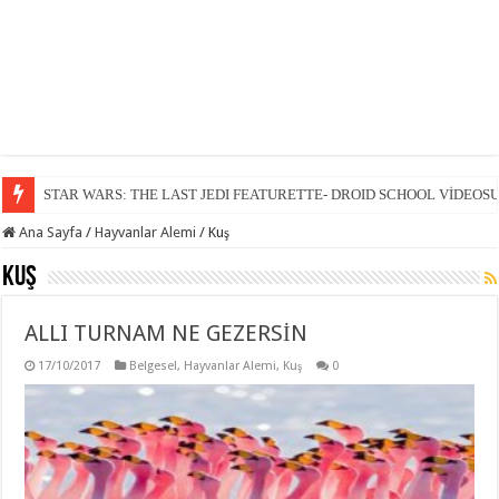
STAR WARS: THE LAST JEDI FEATURETTE- DROID SCHOOL VİDEOS
Ana Sayfa
/
Hayvanlar Alemi
/
Kuş
Kuş
ALLI TURNAM NE GEZERSİN
17/10/2017
Belgesel
,
Hayvanlar Alemi
,
Kuş
0