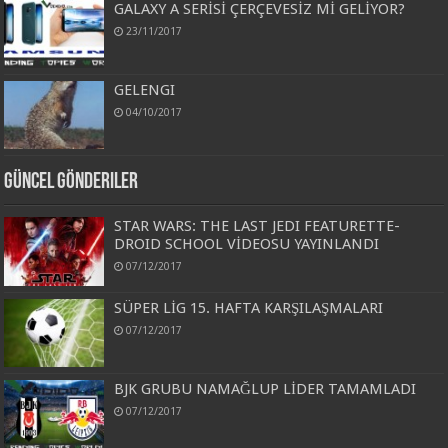
GALAXY A SERİSİ ÇERÇEVESİZ Mİ GELİYOR?
23/11/2017
GELENGI
04/10/2017
Güncel Gönderiler
STAR WARS: THE LAST JEDI FEATURETTE-
DROID SCHOOL VİDEOSU YAYINLANDI
07/12/2017
SÜPER LİG 15. HAFTA KARŞILAŞMALARI
07/12/2017
BJK GRUBU NAMAĞLUP LİDER TAMAMLADI
07/12/2017