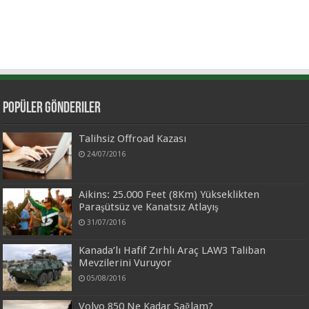
Popüler Gönderiler
Talihsiz Offroad Kazası
24/07/2016
Aikins: 25.000 Feet (8Km) Yükseklikten
Paraşütsüz ve Kanatsız Atlayış
31/07/2016
Kanada’lı Hafif Zırhlı Araç LAW3 Taliban
Mevzilerini Vuruyor
05/08/2016
Volvo 850 Ne Kadar Sağlam?