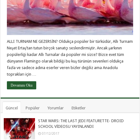
ALLI TURNAM NE GEZERSİN? Oldukça popüler bir türküdür, Allı Turnam
Neşet Ertaş’tan tutun birçok sanatçı seslendirmiştir. Ancak şarkının
popülerliği kadar Allı Turnalar da popüler mi sizce? Bizce evet tüm
dünyanın Flamingo olarak bildiği bu kuş türünün sevenleri oldukça
fazla ve sadece adına eserler veren bizler değiliz ama Anadolu
toprakları için …
Devamını Oku
Güncel
Popüler
Yorumlar
Etiketler
STAR WARS: THE LAST JEDI FEATURETTE- DROID
SCHOOL VİDEOSU YAYINLANDI
07/12/2017