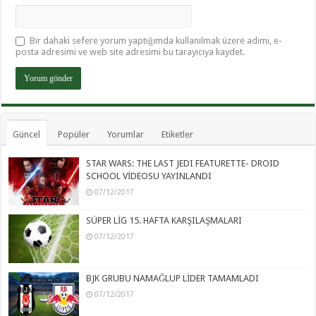
Bir dahaki sefere yorum yaptığımda kullanılmak üzere adımı, e-
posta adresimi ve web site adresimi bu tarayıcıya kaydet.
Güncel
Popüler
Yorumlar
Etiketler
STAR WARS: THE LAST JEDI FEATURETTE- DROID
SCHOOL VİDEOSU YAYINLANDI
07/12/2017
SÜPER LİG 15. HAFTA KARŞILAŞMALARI
07/12/2017
BJK GRUBU NAMAĞLUP LİDER TAMAMLADI
07/12/2017