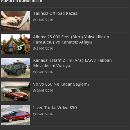
Popüler Gönderiler
Talihsiz Offroad Kazası
24/07/2016
Aikins: 25.000 Feet (8Km) Yükseklikten
Paraşütsüz ve Kanatsız Atlayış
31/07/2016
Kanada’lı Hafif Zırhlı Araç LAW3 Taliban
Mevzilerini Vuruyor
05/08/2016
Volvo 850 Ne Kadar Sağlam?
05/08/2016
İsveç Tankı: Volvo 850
05/08/2016