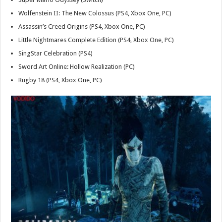
Wolfenstein II: The New Colossus (PS4, Xbox One, PC)
Assassin’s Creed Origins (PS4, Xbox One, PC)
Little Nightmares Complete Edition (PS4, Xbox One, PC)
SingStar Celebration (PS4)
Sword Art Online: Hollow Realization (PC)
Rugby 18 (PS4, Xbox One, PC)