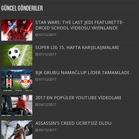
Güncel Gönderiler
STAR WARS: THE LAST JEDI FEATURETTE-
DROID SCHOOL VİDEOSU YAYINLANDI
07/12/2017
SÜPER LİG 15. HAFTA KARŞILAŞMALARI
07/12/2017
BJK GRUBU NAMAĞLUP LİDER TAMAMLADI
07/12/2017
2017 EN POPÜLER YOUTUBE VİDEOLARI
06/12/2017
ASSASSIN’S CREED ÜCRETSİZ OLDU
05/12/2017