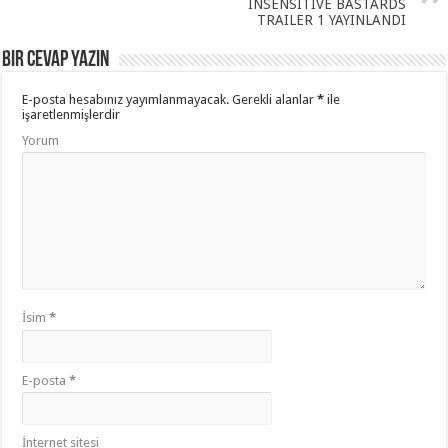
INSENSITIVE BASTARDS
TRAILER 1 YAYINLANDI
Bir cevap yazın
E-posta hesabınız yayımlanmayacak.
Gerekli alanlar
*
ile
işaretlenmişlerdir
Yorum
İsim
*
E-posta
*
İnternet sitesi