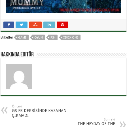
Etiketler
GAME
OYUN
PS4
XBOX ONE
Hakkında Editör
Önceki
GS FB DERBİSİNDE KAZANAN
ÇIKMADI
Sonraki
THE HEYDAY OF THE