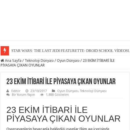
STAR WARS: THE LAST JEDI FEATURETTE- DROID SCHOOL VİDEOS
Ana Sayfa
/
Teknoloji Dünyası
/
Oyun Dünyası
/
23 EKİM İTİBARİ İLE
PİYASAYA ÇIKAN OYUNLAR
23 EKİM İTİBARİ İLE PİYASAYA ÇIKAN OYUNLAR
Editör
23/10/2017
Oyun Dünyası
,
Teknoloji Dünyası
Bir Yorum Yapın
1,888 Gösterim
23 EKİM İTİBARİ İLE
PİYASAYA ÇIKAN OYUNLAR
Oyunsevenlerin heyecanla beklediği oyunlar Ekim ayı içerisinde