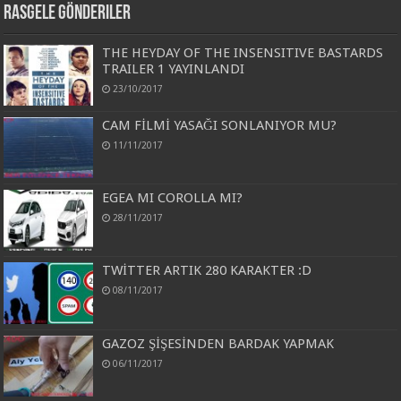
Rasgele Gönderiler
THE HEYDAY OF THE INSENSITIVE BASTARDS
TRAILER 1 YAYINLANDI
23/10/2017
CAM FİLMİ YASAĞI SONLANIYOR MU?
11/11/2017
EGEA MI COROLLA MI?
28/11/2017
TWİTTER ARTIK 280 KARAKTER :D
08/11/2017
GAZOZ ŞİŞESİNDEN BARDAK YAPMAK
06/11/2017